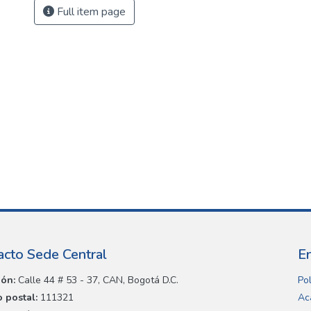
Full item page
acto Sede Central
E
ión:
Calle 44 # 53 - 37, CAN, Bogotá D.C.
Pol
 postal:
111321
Ac