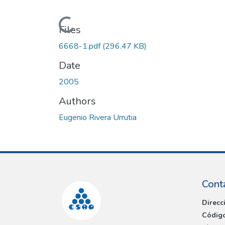
Loading...
Files
6668-1.pdf
(296.47 KB)
Date
2005
Authors
Eugenio Rivera Urrutia
Cont
Direcc
Código