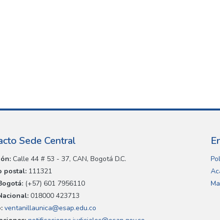
acto Sede Central
E
ión:
Calle 44 # 53 - 37, CAN, Bogotá D.C.
Pol
 postal:
111321
Ac
Bogotá:
(+57) 601 7956110
Ma
Nacional:
018000 423713
:
ventanillaunica@esap.edu.co