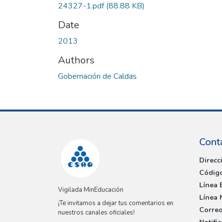
24327-1.pdf
(88.88 KB)
Date
2013
Authors
Gobernación de Caldas
Cont
Direcc
Código
Línea 
Vigilada MinEducación
Línea 
¡Te invitamos a dejar tus comentarios en
Correo
nuestros canales oficiales!