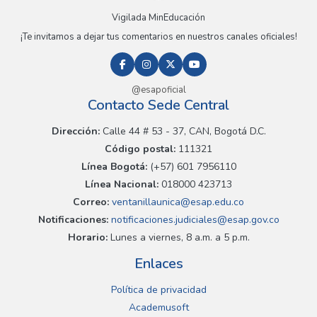
Vigilada MinEducación
¡Te invitamos a dejar tus comentarios en nuestros canales oficiales!
@esapoficial
Contacto Sede Central
Dirección:
Calle 44 # 53 - 37, CAN, Bogotá D.C.
Código postal:
111321
Línea Bogotá:
(+57) 601 7956110
Línea Nacional:
018000 423713
Correo:
ventanillaunica@esap.edu.co
Notificaciones:
notificaciones.judiciales@esap.gov.co
Horario:
Lunes a viernes, 8 a.m. a 5 p.m.
Enlaces
Política de privacidad
Academusoft