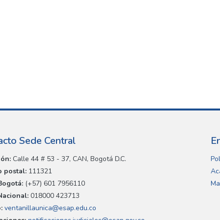
acto Sede Central
E
ión:
Calle 44 # 53 - 37, CAN, Bogotá D.C.
Pol
 postal:
111321
Ac
Bogotá:
(+57) 601 7956110
Ma
Nacional:
018000 423713
:
ventanillaunica@esap.edu.co