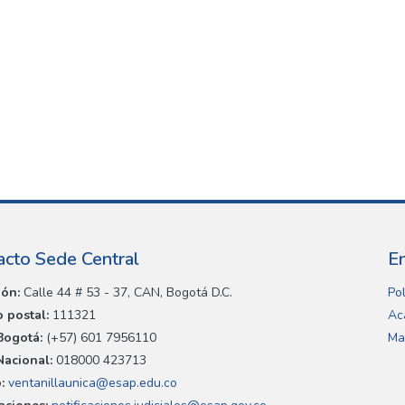
acto Sede Central
E
ión:
Calle 44 # 53 - 37, CAN, Bogotá D.C.
Pol
 postal:
111321
Ac
Bogotá:
(+57) 601 7956110
Ma
Nacional:
018000 423713
:
ventanillaunica@esap.edu.co