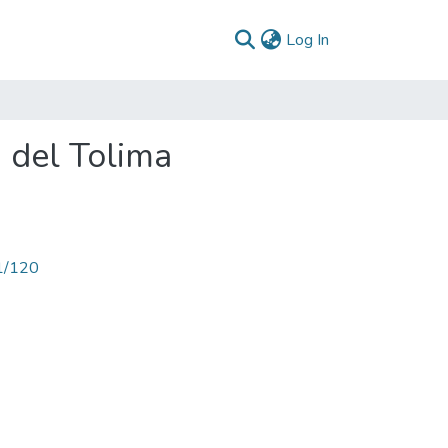
(current)
Log In
a del Tolima
71/120