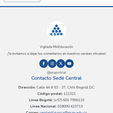
Vigilada MinEducación
¡Te invitamos a dejar tus comentarios en nuestros canales oficiales!
@esapoficial
Contacto Sede Central
Dirección:
Calle 44 # 53 - 37, CAN, Bogotá D.C.
Código postal:
111321
Línea Bogotá:
(+57) 601 7956110
Línea Nacional:
018000 423713
Correo:
ventanillaunica@esap.edu.co