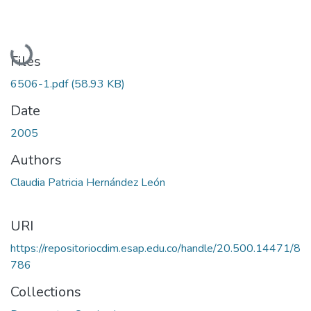
Loading...
Files
6506-1.pdf
(58.93 KB)
Date
2005
Authors
Claudia Patricia Hernández León
URI
https://repositoriocdim.esap.edu.co/handle/20.500.14471/8
786
Collections