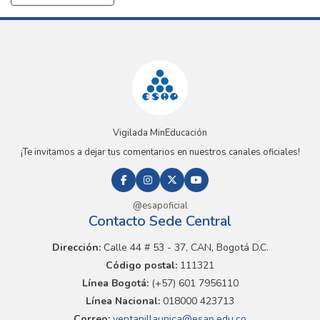
Vigilada MinEducación
¡Te invitamos a dejar tus comentarios en nuestros canales oficiales!
@esapoficial
Contacto Sede Central
Dirección:
Calle 44 # 53 - 37, CAN, Bogotá D.C.
Código postal:
111321
Línea Bogotá:
(+57) 601 7956110
Línea Nacional:
018000 423713
Correo:
ventanillaunica@esap.edu.co