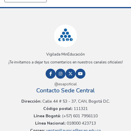
Vigilada MinEducación
¡Te invitamos a dejar tus comentarios en nuestros canales oficiales!
@esapoficial
Contacto Sede Central
Dirección:
Calle 44 # 53 - 37, CAN, Bogotá D.C.
Código postal:
111321
Línea Bogotá:
(+57) 601 7956110
Línea Nacional:
018000 423713
Correo:
ventanillaunica@esap.edu.co