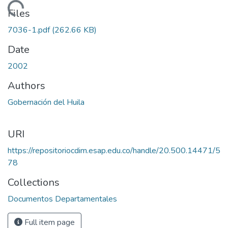
Loading...
Files
7036-1.pdf
(262.66 KB)
Date
2002
Authors
Gobernación del Huila
URI
https://repositoriocdim.esap.edu.co/handle/20.500.14471/5
78
Collections
Documentos Departamentales
Full item page