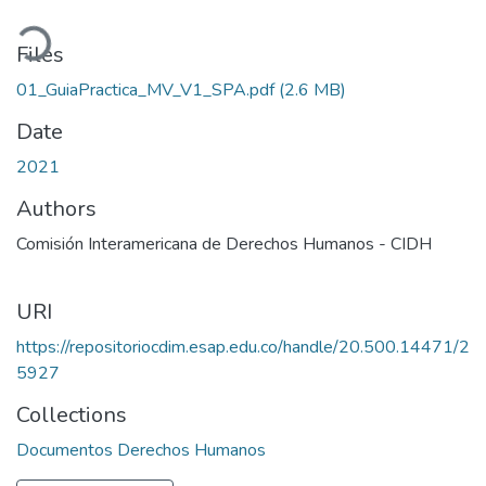
ading...
Files
01_GuiaPractica_MV_V1_SPA.pdf
(2.6 MB)
Date
2021
Authors
Comisión Interamericana de Derechos Humanos - CIDH
URI
https://repositoriocdim.esap.edu.co/handle/20.500.14471/2
5927
Collections
Documentos Derechos Humanos