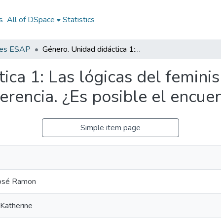
s
All of DSpace
Statistics
nes ESAP
Género. Unidad didáctica 1: Las lógicas del feminismo de la igualdad y el feminismo de la diferencia. ¿Es posible el encuentro?
ica 1: Las lógicas del femini
ferencia. ¿Es posible el encue
Simple item page
José Ramon
Katherine