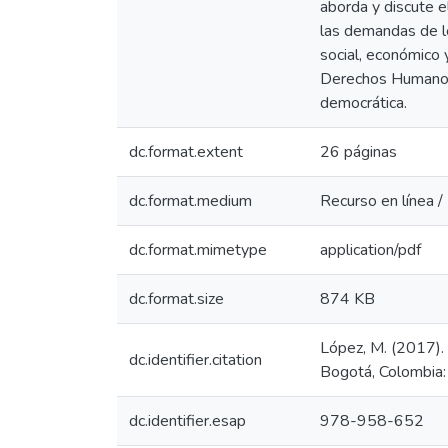
aborda y discute e
las demandas de lo
social, económico 
Derechos Humanos d
democrática.
dc.format.extent
26 páginas
dc.format.medium
Recurso en línea /
dc.format.mimetype
application/pdf
dc.format.size
874 KB
López, M. (2017). 
dc.identifier.citation
Bogotá, Colombia:
dc.identifier.esap
978-958-652