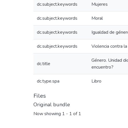
dc.subject.keywords
Mujeres
dc.subject.keywords
Moral
dc.subject.keywords
Igualdad de géner
dc.subject.keywords
Violencia contra la
Género. Unidad did
dc.title
encuentro?
dc.type.spa
Libro
Files
Original bundle
Now showing
1 - 1 of 1