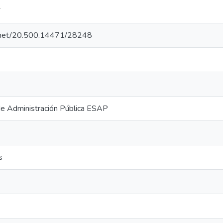
7
le.net/20.500.14471/28248
de Administración Pública ESAP
s