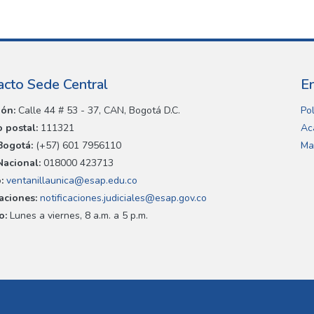
acto Sede Central
E
ión:
Calle 44 # 53 - 37, CAN, Bogotá D.C.
Pol
 postal:
111321
Ac
Bogotá:
(+57) 601 7956110
Ma
Nacional:
018000 423713
:
ventanillaunica@esap.edu.co
caciones:
notificaciones.judiciales@esap.gov.co
o:
Lunes a viernes, 8 a.m. a 5 p.m.