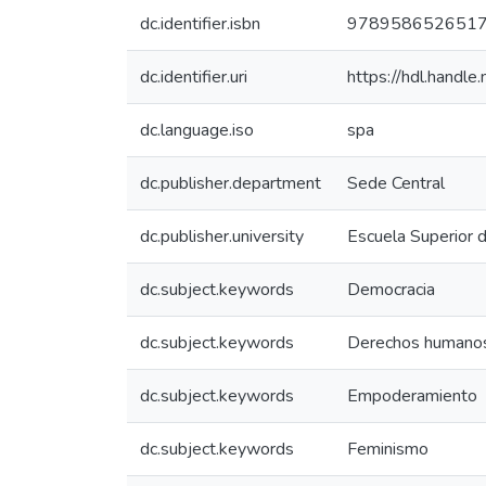
dc.identifier.isbn
978958652651
dc.identifier.uri
https://hdl.hand
dc.language.iso
spa
dc.publisher.department
Sede Central
dc.publisher.university
Escuela Superior 
dc.subject.keywords
Democracia
dc.subject.keywords
Derechos humano
dc.subject.keywords
Empoderamiento
dc.subject.keywords
Feminismo