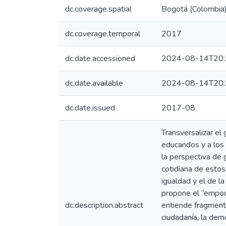
dc.coverage.spatial
Bogotá (Colombia
dc.coverage.temporal
2017
dc.date.accessioned
2024-08-14T20:
dc.date.available
2024-08-14T20:
dc.date.issued
2017-08
Transversalizar el
educandos y a los 
la perspectiva de 
cotidiana de estos
igualdad y el de la
propone el “empode
dc.description.abstract
entiende fragment
ciudadanía, la demo