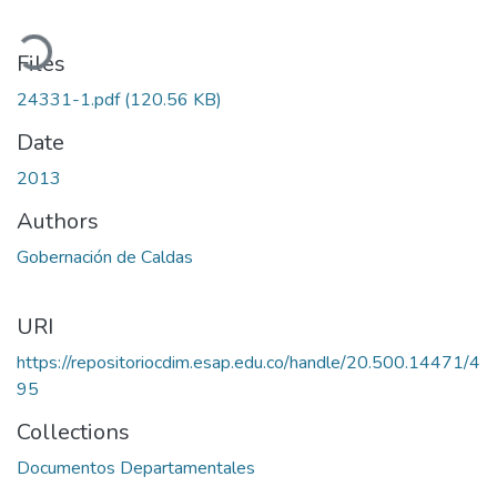
oading...
Files
24331-1.pdf
(120.56 KB)
Date
2013
Authors
Gobernación de Caldas
URI
https://repositoriocdim.esap.edu.co/handle/20.500.14471/4
95
Collections
Documentos Departamentales