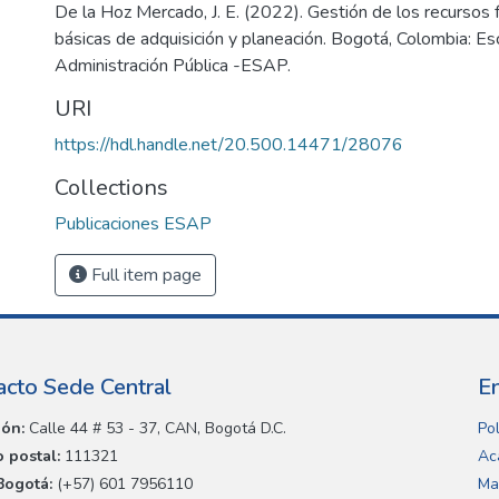
De la Hoz Mercado, J. E. (2022). Gestión de los recursos f
básicas de adquisición y planeación. Bogotá, Colombia: Es
Administración Pública -ESAP.
URI
https://hdl.handle.net/20.500.14471/28076
Collections
Publicaciones ESAP
Full item page
acto Sede Central
E
ión:
Calle 44 # 53 - 37, CAN, Bogotá D.C.
Pol
 postal:
111321
Ac
Bogotá:
(+57) 601 7956110
Ma