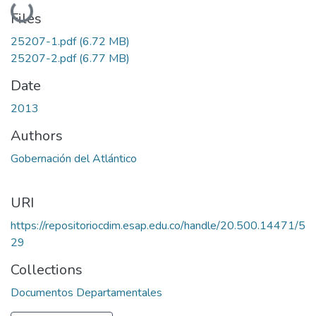
Loading...
Files
25207-1.pdf
(6.72 MB)
25207-2.pdf
(6.77 MB)
Date
2013
Authors
Gobernación del Atlántico
URI
https://repositoriocdim.esap.edu.co/handle/20.500.14471/5
29
Collections
Documentos Departamentales