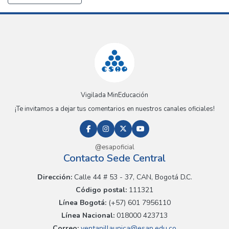
Vigilada MinEducación
¡Te invitamos a dejar tus comentarios en nuestros canales oficiales!
@esapoficial
Contacto Sede Central
Dirección:
Calle 44 # 53 - 37, CAN, Bogotá D.C.
Código postal:
111321
Línea Bogotá:
(+57) 601 7956110
Línea Nacional:
018000 423713
Correo:
ventanillaunica@esap.edu.co