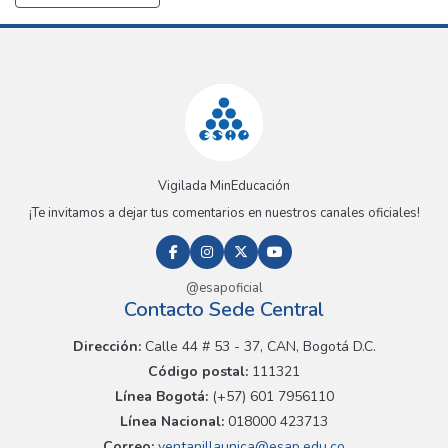
Vigilada MinEducación
¡Te invitamos a dejar tus comentarios en nuestros canales oficiales!
@esapoficial
Contacto Sede Central
Dirección:
Calle 44 # 53 - 37, CAN, Bogotá D.C.
Código postal:
111321
Línea Bogotá:
(+57) 601 7956110
Línea Nacional:
018000 423713
Correo:
ventanillaunica@esap.edu.co