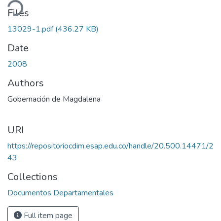
ding...
Files
13029-1.pdf
(436.27 KB)
Date
2008
Authors
Gobernación de Magdalena
URI
https://repositoriocdim.esap.edu.co/handle/20.500.14471/2
43
Collections
Documentos Departamentales
Full item page