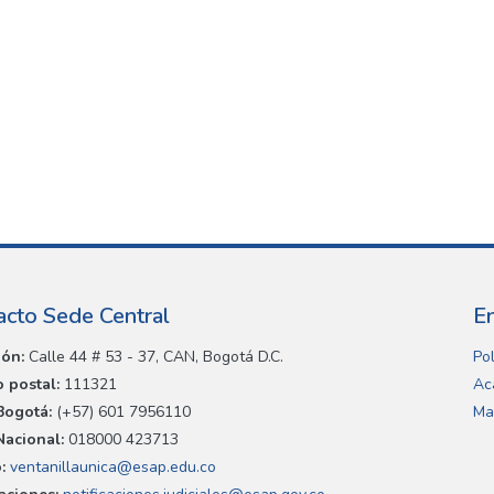
acto Sede Central
E
ión:
Calle 44 # 53 - 37, CAN, Bogotá D.C.
Pol
 postal:
111321
Ac
Bogotá:
(+57) 601 7956110
Ma
Nacional:
018000 423713
:
ventanillaunica@esap.edu.co