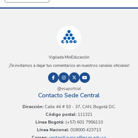
Vigilada MinEducación
¡Te invitamos a dejar tus comentarios en nuestros canales oficiales!
@esapoficial
Contacto Sede Central
Dirección:
Calle 44 # 53 - 37, CAN, Bogotá D.C.
Código postal:
111321
Línea Bogotá:
(+57) 601 7956110
Línea Nacional:
018000 423713
Correo:
ventanillaunica@esap.edu.co