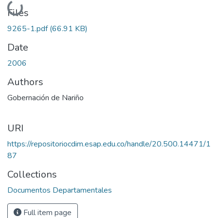
Loading...
Files
9265-1.pdf
(66.91 KB)
Date
2006
Authors
Gobernación de Nariño
URI
https://repositoriocdim.esap.edu.co/handle/20.500.14471/1
87
Collections
Documentos Departamentales
Full item page