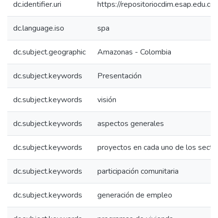
dc.identifier.uri
https://repositoriocdim.esap.edu.
dc.language.iso
spa
dc.subject.geographic
Amazonas - Colombia
dc.subject.keywords
Presentación
dc.subject.keywords
visión
dc.subject.keywords
aspectos generales
dc.subject.keywords
proyectos en cada uno de los secto
dc.subject.keywords
participación comunitaria
dc.subject.keywords
generación de empleo