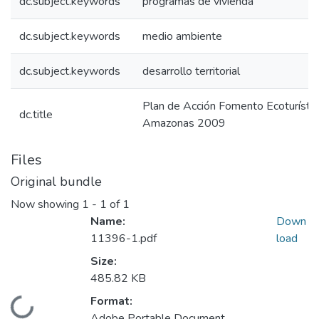
dc.subject.keywords
programas de vivienda
dc.subject.keywords
medio ambiente
dc.subject.keywords
desarrollo territorial
Plan de Acción Fomento Ecoturísti
dc.title
Amazonas 2009
Files
Original bundle
Now showing
1 - 1 of 1
Name:
Down
11396-1.pdf
load
Size:
485.82 KB
Format:
Loading...
Adobe Portable Document