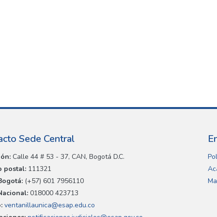
acto Sede Central
E
ión:
Calle 44 # 53 - 37, CAN, Bogotá D.C.
Pol
 postal:
111321
Ac
Bogotá:
(+57) 601 7956110
Ma
Nacional:
018000 423713
:
ventanillaunica@esap.edu.co