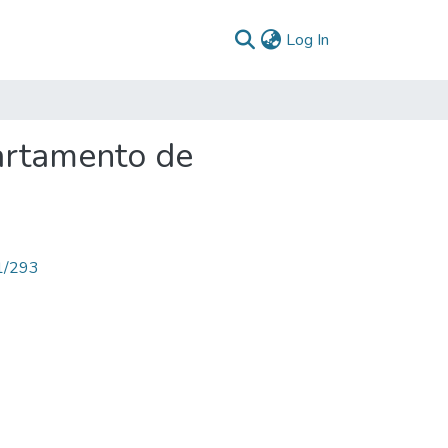
(current)
Log In
artamento de
71/293