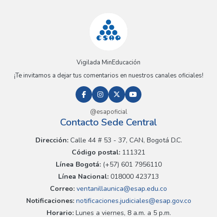
Vigilada MinEducación
¡Te invitamos a dejar tus comentarios en nuestros canales oficiales!
@esapoficial
Contacto Sede Central
Dirección:
Calle 44 # 53 - 37, CAN, Bogotá D.C.
Código postal:
111321
Línea Bogotá:
(+57) 601 7956110
Línea Nacional:
018000 423713
Correo:
ventanillaunica@esap.edu.co
Notificaciones:
notificaciones.judiciales@esap.gov.co
Horario:
Lunes a viernes, 8 a.m. a 5 p.m.