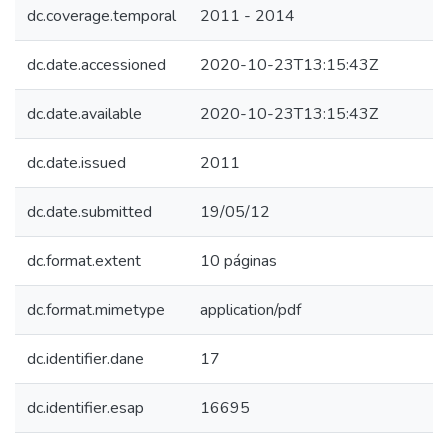
dc.coverage.temporal
2011 - 2014
dc.date.accessioned
2020-10-23T13:15:43Z
dc.date.available
2020-10-23T13:15:43Z
dc.date.issued
2011
dc.date.submitted
19/05/12
dc.format.extent
10 páginas
dc.format.mimetype
application/pdf
dc.identifier.dane
17
dc.identifier.esap
16695