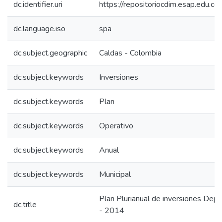
dc.identifier.uri
https://repositoriocdim.esap.edu.
dc.language.iso
spa
dc.subject.geographic
Caldas - Colombia
dc.subject.keywords
Inversiones
dc.subject.keywords
Plan
dc.subject.keywords
Operativo
dc.subject.keywords
Anual
dc.subject.keywords
Municipal
Plan Plurianual de inversiones De
dc.title
- 2014