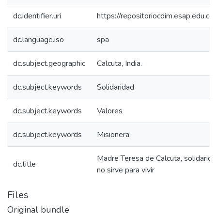
dc.identifier.uri
https://repositoriocdim.esap.edu.
dc.language.iso
spa
dc.subject.geographic
Calcuta, India.
dc.subject.keywords
Solidaridad
dc.subject.keywords
Valores
dc.subject.keywords
Misionera
Madre Teresa de Calcuta, solidaridad
dc.title
no sirve para vivir
Files
Original bundle