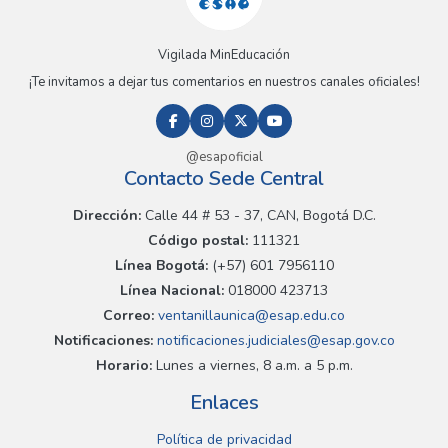
Vigilada MinEducación
¡Te invitamos a dejar tus comentarios en nuestros canales oficiales!
@esapoficial
Contacto Sede Central
Dirección:
Calle 44 # 53 - 37, CAN, Bogotá D.C.
Código postal:
111321
Línea Bogotá:
(+57) 601 7956110
Línea Nacional:
018000 423713
Correo:
ventanillaunica@esap.edu.co
Notificaciones:
notificaciones.judiciales@esap.gov.co
Horario:
Lunes a viernes, 8 a.m. a 5 p.m.
Enlaces
Política de privacidad