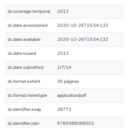
dc.coverage.temporal
2013
dc.date.accessioned
2020-10-26T15:54:13Z
dc.date.available
2020-10-26T15:54:13Z
dc.date.issued
2013
dc.date.submitted
1/7/14
dc.format.extent
36 páginas
dc.format.mimetype
application/pdf
dc.identifier.esap
28772
dc.identifier.isbn
9789588088501