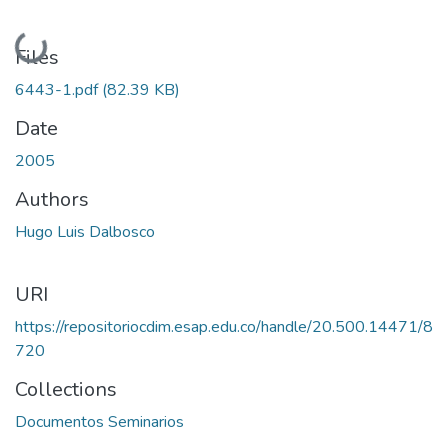
Loading...
Files
6443-1.pdf
(82.39 KB)
Date
2005
Authors
Hugo Luis Dalbosco
URI
https://repositoriocdim.esap.edu.co/handle/20.500.14471/8
720
Collections
Documentos Seminarios