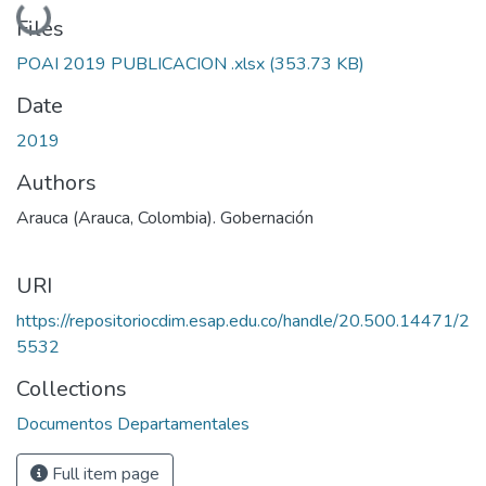
Loading...
Files
POAI 2019 PUBLICACION .xlsx
(353.73 KB)
Date
2019
Authors
Arauca (Arauca, Colombia). Gobernación
URI
https://repositoriocdim.esap.edu.co/handle/20.500.14471/2
5532
Collections
Documentos Departamentales
Full item page