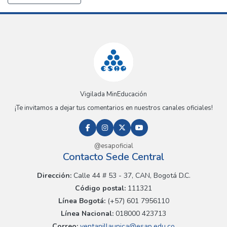
Vigilada MinEducación
¡Te invitamos a dejar tus comentarios en nuestros canales oficiales!
@esapoficial
Contacto Sede Central
Dirección:
Calle 44 # 53 - 37, CAN, Bogotá D.C.
Código postal:
111321
Línea Bogotá:
(+57) 601 7956110
Línea Nacional:
018000 423713
Correo:
ventanillaunica@esap.edu.co