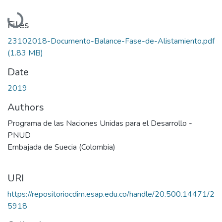
Loading...
Files
23102018-Documento-Balance-Fase-de-Alistamiento.pdf
(1.83 MB)
Date
2019
Authors
Programa de las Naciones Unidas para el Desarrollo -
PNUD
Embajada de Suecia (Colombia)
URI
https://repositoriocdim.esap.edu.co/handle/20.500.14471/2
5918