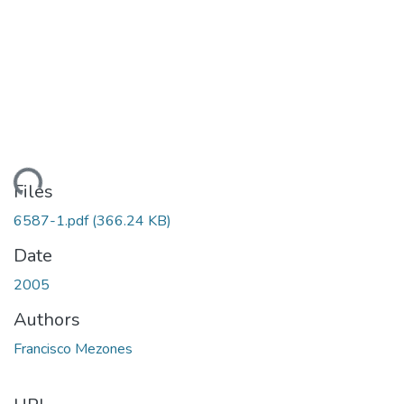
ading...
Files
6587-1.pdf
(366.24 KB)
Date
2005
Authors
Francisco Mezones