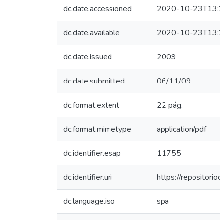
dc.date.accessioned
2020-10-23T13:
dc.date.available
2020-10-23T13:
dc.date.issued
2009
dc.date.submitted
06/11/09
dc.format.extent
22 pág.
dc.format.mimetype
application/pdf
dc.identifier.esap
11755
dc.identifier.uri
https://repositor
dc.language.iso
spa