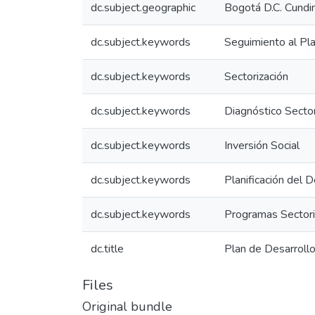
dc.subject.geographic
Bogotá D.C. Cundi
dc.subject.keywords
Seguimiento al Pl
dc.subject.keywords
Sectorización
dc.subject.keywords
Diagnóstico Sector
dc.subject.keywords
Inversión Social
dc.subject.keywords
Planificación del D
dc.subject.keywords
Programas Sectori
dc.title
Plan de Desarrol
Files
Original bundle