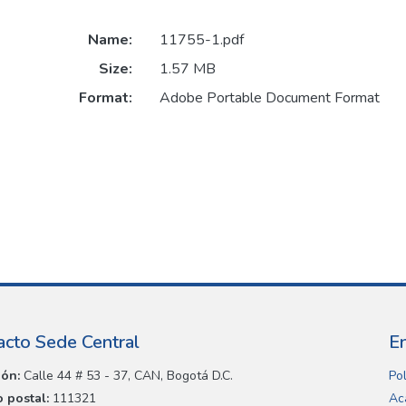
Name:
11755-1.pdf
Size:
1.57 MB
Format:
Adobe Portable Document Format
acto Sede Central
E
ión:
Calle 44 # 53 - 37, CAN, Bogotá D.C.
Pol
 postal:
111321
Ac