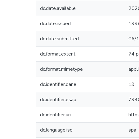
dc.date.available
202
dc.date.issued
199
dc.date.submitted
06/
dc.format.extent
74 p
dc.format.mimetype
appli
dc.identifier.dane
19
dc.identifier.esap
794
dc.identifier.uri
http
dc.language.iso
spa