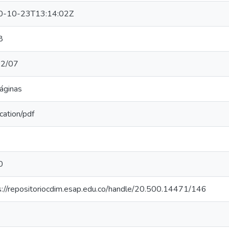
0-10-23T13:14:02Z
8
12/07
áginas
cation/pdf
0
s://repositoriocdim.esap.edu.co/handle/20.500.14471/146