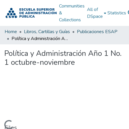
Communities
All of
&
Statistics
DSpace
Collections
Home
Libros, Cartillas y Guías
Publicaciones ESAP
Política y Administración Año 1 No. 1 octubre-noviembre
Política y Administración Año 1 No.
1 octubre-noviembre
Loading...
Files