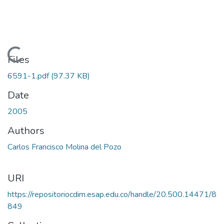
Loading...
Files
6591-1.pdf
(97.37 KB)
Date
2005
Authors
Carlos Francisco Molina del Pozo
URI
https://repositoriocdim.esap.edu.co/handle/20.500.14471/8
849