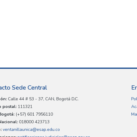
acto Sede Central
E
ión:
Calle 44 # 53 - 37, CAN, Bogotá D.C.
Pol
 postal:
111321
Ac
Bogotá:
(+57) 601 7956110
Ma
Nacional:
018000 423713
:
ventanillaunica@esap.edu.co