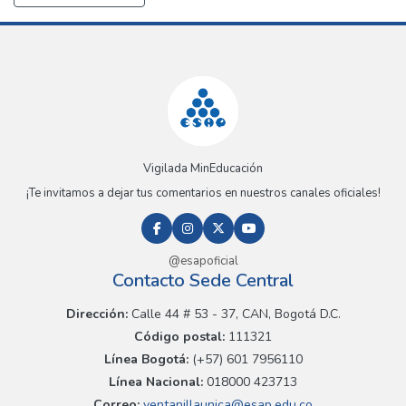
Vigilada MinEducación
¡Te invitamos a dejar tus comentarios en nuestros canales oficiales!
@esapoficial
Contacto Sede Central
Dirección:
Calle 44 # 53 - 37, CAN, Bogotá D.C.
Código postal:
111321
Línea Bogotá:
(+57) 601 7956110
Línea Nacional:
018000 423713
Correo:
ventanillaunica@esap.edu.co