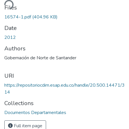
ding...
Files
16574-1.pdf
(404.96 KB)
Date
2012
Authors
Gobernación de Norte de Santander
URI
https://repositoriocdim.esap.edu.co/handle/20.500.14471/3
14
Collections
Documentos Departamentales
Full item page