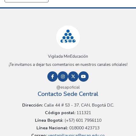
Vigilada MinEducación
¡Te invitamos a dejar tus comentarios en nuestros canales oficiales!
@esapoficial
Contacto Sede Central
Dirección:
Calle 44 # 53 - 37, CAN, Bogotá D.C.
Código postal:
111321
Línea Bogotá:
(+57) 601 7956110
Línea Nacional:
018000 423713
Correo:
ventanillaunica@esap.edu.co