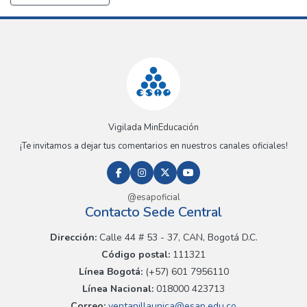
Vigilada MinEducación
¡Te invitamos a dejar tus comentarios en nuestros canales oficiales!
@esapoficial
Contacto Sede Central
Dirección:
Calle 44 # 53 - 37, CAN, Bogotá D.C.
Código postal:
111321
Línea Bogotá:
(+57) 601 7956110
Línea Nacional:
018000 423713
Correo:
ventanillaunica@esap.edu.co