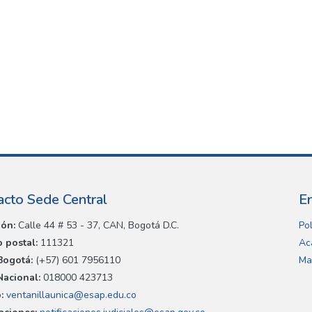
acto Sede Central
E
ión:
Calle 44 # 53 - 37, CAN, Bogotá D.C.
Pol
 postal:
111321
Ac
Bogotá:
(+57) 601 7956110
Ma
Nacional:
018000 423713
:
ventanillaunica@esap.edu.co