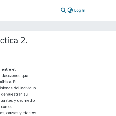
(current)
Log In
ctica 2.
 entre el
y decisiones que
ública. El
siones del individuo
ue demuestran su
aturales y del medio
 con su
los, causas y efectos