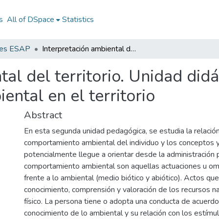
s
All of DSpace
Statistics
nes ESAP
Interpretación ambiental del territorio. Unidad didáctica 2. Comportamiento ambiental en el territorio
al del territorio. Unidad didá
ntal en el territorio
Abstract
En esta segunda unidad pedagógica, se estudia la relación
comportamiento ambiental del individuo y los conceptos 
potencialmente llegue a orientar desde la administración p
comportamiento ambiental son aquellas actuaciones u omi
frente a lo ambiental (medio biótico y abiótico). Actos q
conocimiento, comprensión y valoración de los recursos n
físico. La persona tiene o adopta una conducta de acuerdo
conocimiento de lo ambiental y su relación con los estímu