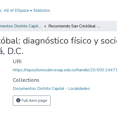
s
All of DSpace
Statistics
Documentos Distrito Capital - Localidades
Recorriendo San Cristóbal: diagnóstico físico y socioeconómico de las localidades de Bogotá, D.C.
óbal: diagnóstico físico y so
, D.C.
URI
https://repositoriocdim.esap.edu.co/handle/20.500.144
Collections
Documentos Distrito Capital - Localidades
Full item page