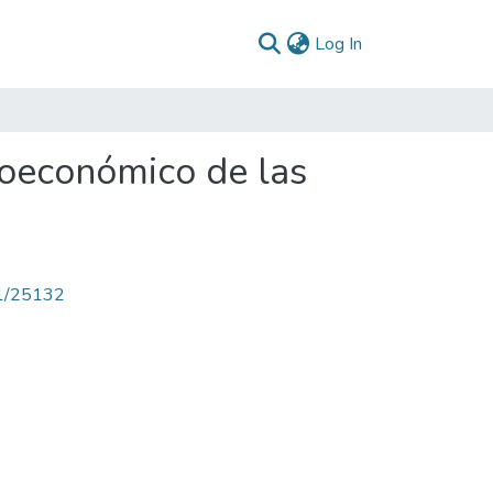
(current)
Log In
cioeconómico de las
71/25132