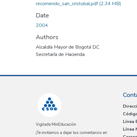
recorriendo_san_cristobal.pdf
(2.34 MB)
Date
2004
Authors
Alcaldía Mayor de Bogotá D.C
Secretaría de Hacienda
Cont
Direcc
Código
Línea 
Vigilada MinEducación
Línea 
¡Te invitamos a dejar tus comentarios en
Correo