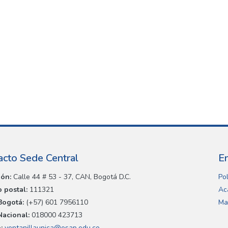
acto Sede Central
E
ión:
Calle 44 # 53 - 37, CAN, Bogotá D.C.
Pol
 postal:
111321
Ac
Bogotá:
(+57) 601 7956110
Ma
Nacional:
018000 423713
:
ventanillaunica@esap.edu.co