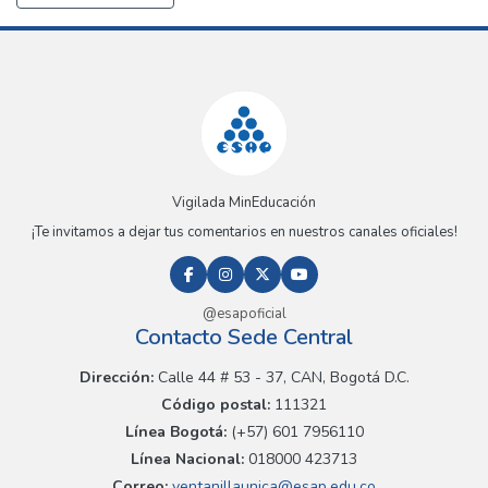
Vigilada MinEducación
¡Te invitamos a dejar tus comentarios en nuestros canales oficiales!
@esapoficial
Contacto Sede Central
Dirección:
Calle 44 # 53 - 37, CAN, Bogotá D.C.
Código postal:
111321
Línea Bogotá:
(+57) 601 7956110
Línea Nacional:
018000 423713
Correo:
ventanillaunica@esap.edu.co