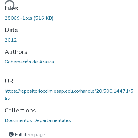
ding...
Files
28069-1.xls
(516 KB)
Date
2012
Authors
Gobernación de Arauca
URI
https://repositoriocdim.esap.edu.co/handle/20.500.14471/5
62
Collections
Documentos Departamentales
Full item page