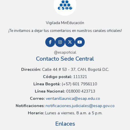
Vigilada MinEducación
¡Te invitamos a dejar tus comentarios en nuestros canales oficiales!
@esapoficial
Contacto Sede Central
Dirección:
Calle 44 # 53 - 37, CAN, Bogotá D.C.
Código postal:
111321
Línea Bogotá:
(+57) 601 7956110
Línea Nacional:
018000 423713
Correo:
ventanillaunica@esap.edu.co
Notificaciones:
notificaciones.judiciales@esap.gov.co
Horario:
Lunes a viernes, 8 a.m. a 5 p.m.
Enlaces