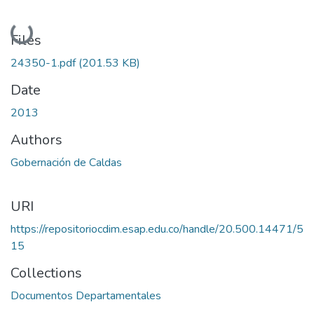
Loading...
Files
24350-1.pdf
(201.53 KB)
Date
2013
Authors
Gobernación de Caldas
URI
https://repositoriocdim.esap.edu.co/handle/20.500.14471/5
15
Collections
Documentos Departamentales