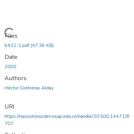
Loading...
Files
6431-1.pdf
(47.36 KB)
Date
2005
Authors
Héctor Contreras Alday
URI
https://repositoriocdim.esap.edu.co/handle/20.500.14471/8
707