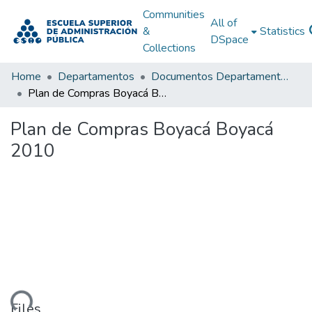
Communities
All of
&
Statistics
DSpace
Collections
Home
Departamentos
Documentos Departamentales
Plan de Compras Boyacá Boyacá 2010
Plan de Compras Boyacá Boyacá
2010
ading...
Files