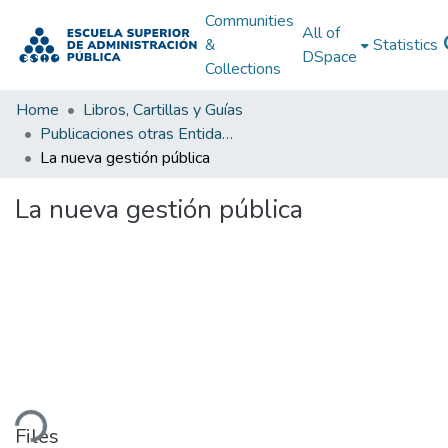
Communities
All of
&
Statistics
DSpace
Collections
Home
Libros, Cartillas y Guías
Publicaciones otras Entidades Estatales
La nueva gestión pública
La nueva gestión pública
ding...
Files