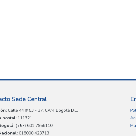
acto Sede Central
E
ión:
Calle 44 # 53 - 37, CAN, Bogotá D.C.
Pol
 postal:
111321
Ac
Bogotá:
(+57) 601 7956110
Ma
Nacional:
018000 423713