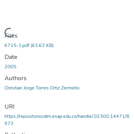
Loading...
Files
6715-1.pdf
(63.63 KB)
Date
2005
Authors
Christian Jorge Torres Ortiz Zermeño
URI
https://repositoriocdim.esap.edu.co/handle/20.500.14471/8
973