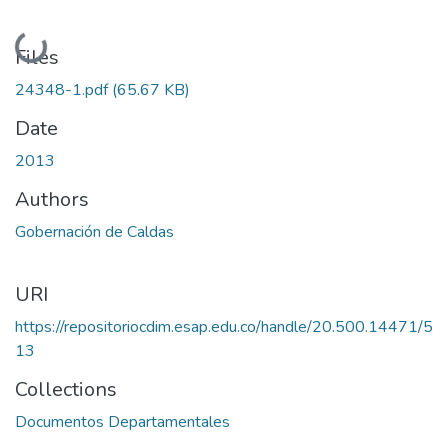
Loading...
Files
24348-1.pdf
(65.67 KB)
Date
2013
Authors
Gobernación de Caldas
URI
https://repositoriocdim.esap.edu.co/handle/20.500.14471/5
13
Collections
Documentos Departamentales