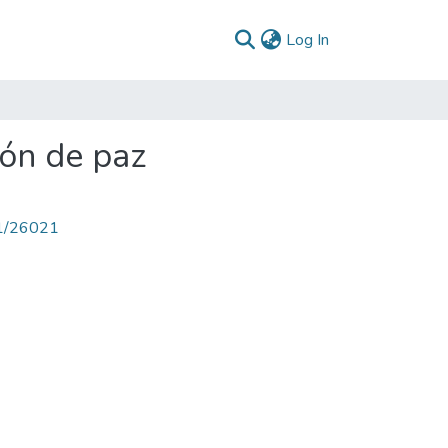
(current)
Log In
ión de paz
71/26021