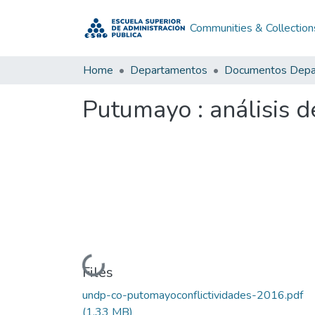
Communities & Collection
Home
Departamentos
Putumayo : análisis d
Loading...
Files
undp-co-putomayoconflictividades-2016.pdf
(1.33 MB)