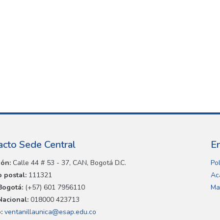
acto Sede Central
E
ión:
Calle 44 # 53 - 37, CAN, Bogotá D.C.
Pol
 postal:
111321
Ac
Bogotá:
(+57) 601 7956110
Ma
Nacional:
018000 423713
:
ventanillaunica@esap.edu.co