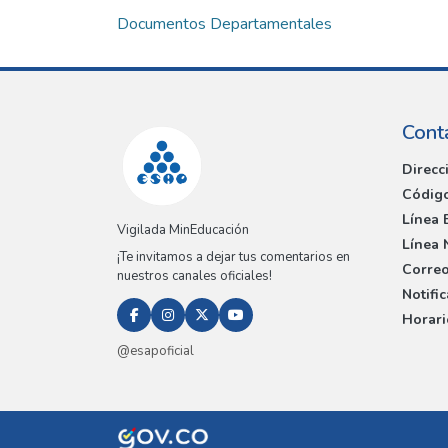
Documentos Departamentales
Cont
Direcc
Código
Línea 
Vigilada MinEducación
Línea 
¡Te invitamos a dejar tus comentarios en
Correo
nuestros canales oficiales!
Notifi
Horari
@esapoficial