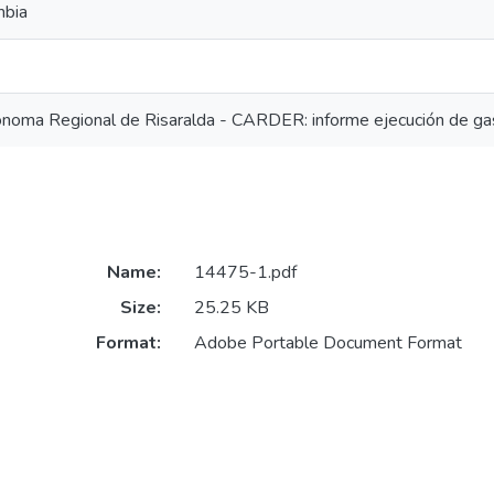
mbia
ónoma Regional de Risaralda - CARDER: informe ejecución de ga
Name:
14475-1.pdf
Size:
25.25 KB
Format:
Adobe Portable Document Format