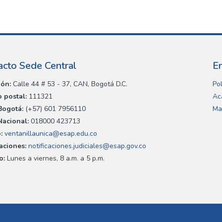
acto Sede Central
E
ión:
Calle 44 # 53 - 37, CAN, Bogotá D.C.
Pol
 postal:
111321
Ac
Bogotá:
(+57) 601 7956110
Ma
Nacional:
018000 423713
:
ventanillaunica@esap.edu.co
caciones:
notificaciones.judiciales@esap.gov.co
o:
Lunes a viernes, 8 a.m. a 5 p.m.