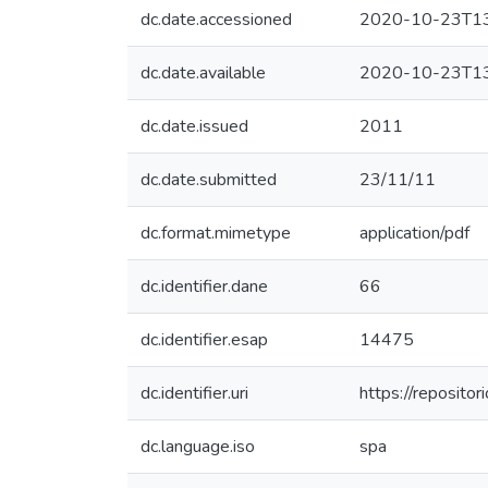
dc.date.accessioned
2020-10-23T13
dc.date.available
2020-10-23T13
dc.date.issued
2011
dc.date.submitted
23/11/11
dc.format.mimetype
application/pdf
dc.identifier.dane
66
dc.identifier.esap
14475
dc.identifier.uri
https://reposit
dc.language.iso
spa