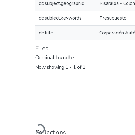
dc.subject.geographic
Risaralda - Colo
dc.subject.keywords
Presupuesto
dc.title
Corporación Aut
Files
Original bundle
Now showing
1 - 1 of 1
Loading...
Collections