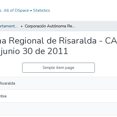
s
All of DSpace
Statistics
Documentos Departamentales
Corporación Autónoma Regional de Risaralda - CARDER: informe ejecución de gastos a junio 30 de 2011
a Regional de Risaralda - C
 junio 30 de 2011
Simple item page
isaralda
mbia