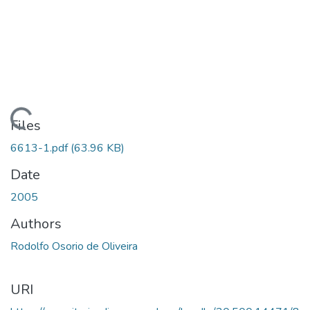
Loading...
Files
6613-1.pdf
(63.96 KB)
Date
2005
Authors
Rodolfo Osorio de Oliveira
URI