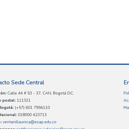
acto Sede Central
E
ión:
Calle 44 # 53 - 37, CAN, Bogotá D.C.
Pol
 postal:
111321
Ac
Bogotá:
(+57) 601 7956110
Ma
Nacional:
018000 423713
:
ventanillaunica@esap.edu.co